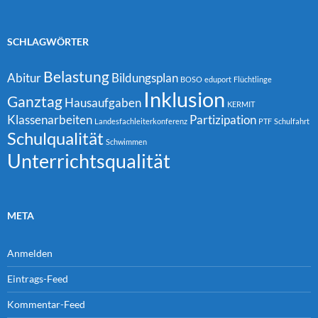
SCHLAGWÖRTER
Belastung
Abitur
Bildungsplan
BOSO
eduport
Flüchtlinge
Inklusion
Ganztag
Hausaufgaben
KERMIT
Klassenarbeiten
Partizipation
Landesfachleiterkonferenz
PTF
Schulfahrt
Schulqualität
Schwimmen
Unterrichtsqualität
META
Anmelden
Eintrags-Feed
Kommentar-Feed