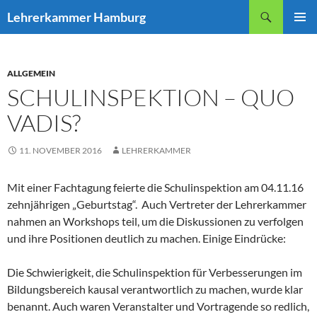
Zum
Suchen
Lehrerkammer Hamburg
Inhalt
PRIMÄR
springen
MENÜ
ALLGEMEIN
SCHULINSPEKTION – QUO
VADIS?
11. NOVEMBER 2016
LEHRERKAMMER
Mit einer Fachtagung feierte die Schulinspektion am 04.11.16
zehnjährigen „Geburtstag“. Auch Vertreter der Lehrerkammer
nahmen an Workshops teil, um die Diskussionen zu verfolgen
und ihre Positionen deutlich zu machen. Einige Eindrücke:
Die Schwierigkeit, die Schulinspektion für Verbesserungen im
Bildungsbereich kausal verantwortlich zu machen, wurde klar
benannt. Auch waren Veranstalter und Vortragende so redlich,