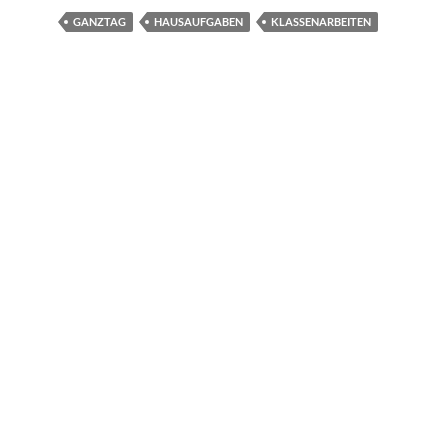
GANZTAG
HAUSAUFGABEN
KLASSENARBEITEN