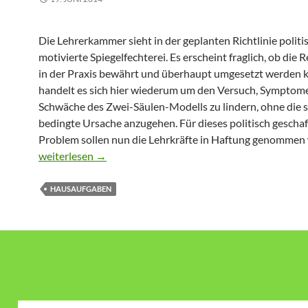
Die Lehrerkammer sieht in der geplanten Richtlinie politi
motivierte Spiegelfechterei. Es erscheint fraglich, ob die 
in der Praxis bewährt und überhaupt umgesetzt werden 
handelt es sich hier wiederum um den Versuch, Symptome
Schwäche des Zwei-Säulen-Modells zu lindern, ohne die s
bedingte Ursache anzugehen. Für dieses politisch gescha
Problem sollen nun die Lehrkräfte in Haftung genommen
Stellungnahme Richtlinie Hausaufgaben (Gym.)
weiterlesen
→
HAUSAUFGABEN