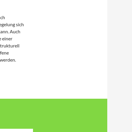
sch
Regelung sich
kann. Auch
 einer
trukturell
ffene
 werden.