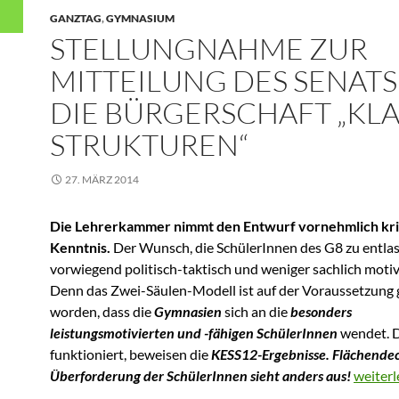
GANZTAG
,
GYMNASIUM
STELLUNGNAHME ZUR
MITTEILUNG DES SENATS
DIE BÜRGERSCHAFT „KL
STRUKTUREN“
27. MÄRZ 2014
Die Lehrerkammer nimmt den Entwurf vornehmlich krit
Kenntnis.
Der Wunsch, die SchülerInnen des G8 zu entlas
vorwiegend politisch-taktisch und weniger sachlich motivi
Denn das Zwei-Säulen-Modell ist auf der Voraussetzung
worden, dass die
Gymnasien
sich an die
besonders
leistungsmotivierten und -fähigen SchülerInnen
wendet. D
funktioniert, beweisen die
KESS12-Ergebnisse. Flächende
Stellun
Überforderung der SchülerInnen sieht anders aus!
weiter