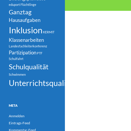
eduport
Flüchtlinge
Ganztag
Hausaufgaben
Inklusion
KERMIT
Klassenarbeiten
Landesfachleiterkonferenz
Partizipation
PTF
Schulfahrt
Schulqualität
Schwimmen
Unterrichtsqualität
META
Anmelden
Eintrags-Feed
Kommentar-Feed