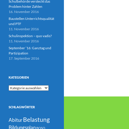
Schulbehörde versteckt das
Problem hinter Zahlen
16. November 2016
Baustellen Unterrichtsqualität
und PTF
11. November 2016
Schulinspektion – quo vadis?
11. November 2016
September ’16: Ganztag und
Partizipation
17. September 2016
KATEGORIEN
Kategorien
SCHLAGWÖRTER
Belastung
Abitur
Bildungsplan
BOSO