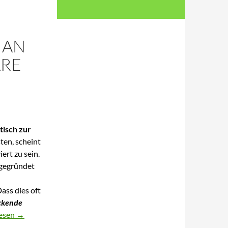
 AN
ARE
isch zur
ten, scheint
ert zu sein.
 gegründet
ass dies oft
ckende
gnahme zur Mitteilung des Senats an die Bürgerschaft „Klare Stru
lesen
→